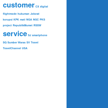
customer
CX
digital
flightmode
hukuman
Jokowi
korupsi
KPK
mati
NGA
NGC
PKS
project
RepublikMumet
RSSW
service
SJ
smartphone
SQ
Sumber Waras
SV
Travel
TravelChannel
USA