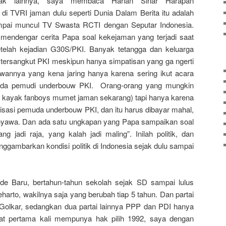
nak lainnya, saya membaca Harian Sinar Harapan
 di TVRI jaman dulu seperti Dunia Dalam Berita itu adalah
ampai muncul TV Swasta RCTI dengan Seputar Indonesia.
 mendengar cerita Papa soal kekejaman yang terjadi saat
elah kejadian G30S/PKI. Banyak tetangga dan keluarga
 tersangkut PKI meskipun hanya simpatisan yang ga ngerti
wannya yang kena jaring hanya karena sering ikut acara
muda pemudi underbouw PKI. Orang-orang yang mungkin
yah kayak fanboys mumet jaman sekarang) tapi hanya karena
isasi pemuda underbouw PKI, dan itu harus dibayar mahal,
nyawa. Dan ada satu ungkapan yang Papa sampaikan soal
ng jadi raja, yang kalah jadi maling”. Inilah politik, dan
ggambarkan kondisi politik di Indonesia sejak dulu sampai
e Baru, bertahun-tahun sekolah sejak SD sampai lulus
arto, wakilnya saja yang berubah tiap 5 tahun. Dan partai
Golkar, sedangkan dua partai lainnya PPP dan PDI hanya
aat pertama kali mempunya hak pilih 1992, saya dengan