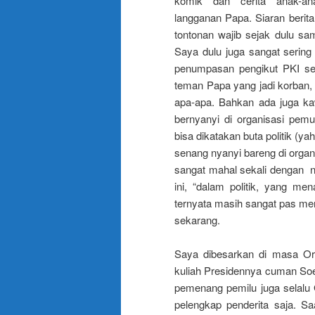
komik dan cerita anak-a
langganan Papa. Siaran berita
tontonan wajib sejak dulu s
Saya dulu juga sangat sering
penumpasan pengikut PKI set
teman Papa yang jadi korban,
apa-apa. Bahkan ada juga ka
bernyanyi di organisasi pe
bisa dikatakan buta politik (
senang nyanyi bareng di organ
sangat mahal sekali dengan 
ini, “dalam politik, yang mena
ternyata masih sangat pas men
sekarang.
Saya dibesarkan di masa Ord
kuliah Presidennya cuman Soeh
pemenang pemilu juga selalu 
pelengkap penderita saja. S