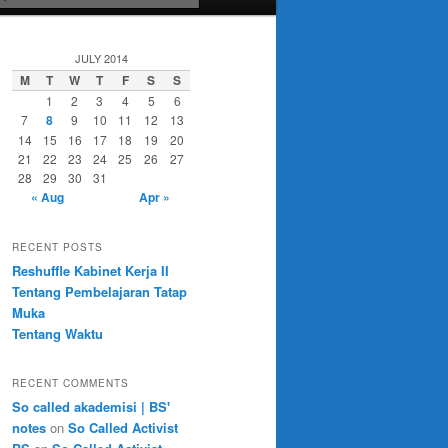
JULY 2014
M
T
W
T
F
S
S
1
2
3
4
5
6
7
8
9
10
11
12
13
14
15
16
17
18
19
20
21
22
23
24
25
26
27
28
29
30
31
« Aug
Apr »
RECENT POSTS
Reshuffle Kabinet Kerja II
Tentang Pembelajaran Tatap
Muka
Tentang Waktu
RECENT COMMENTS
So called akademisi | BS'
notes
on
So Called Activist