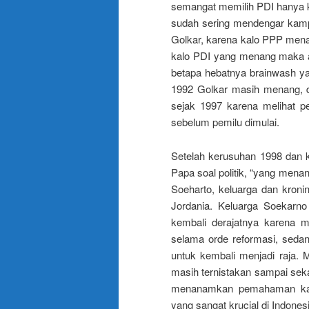
semangat memilih PDI hanya k
sudah sering mendengar kamp
Golkar, karena kalo PPP men
kalo PDI yang menang maka a
betapa hebatnya brainwash ya
1992 Golkar masih menang, d
sejak 1997 karena melihat p
sebelum pemilu dimulai.
Setelah kerusuhan 1998 dan k
Papa soal politik, “yang menang
Soeharto, keluarga dan kron
Jordania. Keluarga Soekarno
kembali derajatnya karena m
selama orde reformasi, seda
untuk kembali menjadi raja. 
masih ternistakan sampai sek
menanamkan pemahaman kalo
yang sangat krucial di Indones