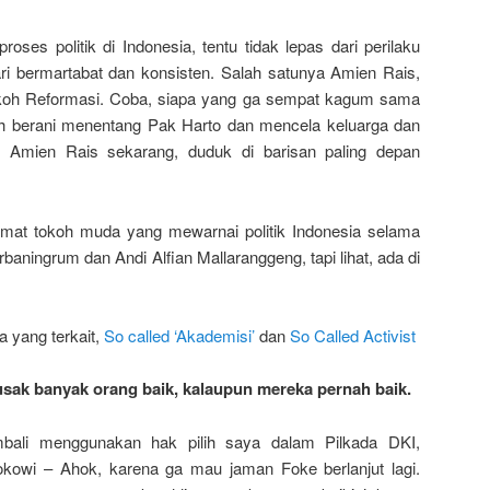
oses politik di Indonesia, tentu tidak lepas dari perilaku
dari bermartabat dan konsisten. Salah satunya Amien Rais,
okoh Reformasi. Coba, siapa yang ga sempat kagum sama
h berani menentang Pak Harto dan mencela keluarga dan
hat Amien Rais sekarang, duduk di barisan paling depan
at tokoh muda yang mewarnai politik Indonesia selama
baningrum dan Andi Alfian Mallaranggeng, tapi lihat, ada di
a yang terkait,
So called ‘Akademisi’
dan
So Called Activist
usak banyak orang baik, kalaupun mereka pernah baik.
bali menggunakan hak pilih saya dalam Pilkada DKI,
owi – Ahok, karena ga mau jaman Foke berlanjut lagi.