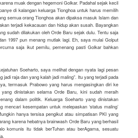
arena muak dengan hegemoni Golkar. Padahal sejak kecil
anye di kalangan keluarga Tionghoa untuk harus memilih
ang semua orang Tionghoa akan dipaksa masuk Islam dan
kan terjadi kekacauan dan hidup akan susah. Bayangkan
ng sudah dilakukan oleh Orde Baru sejak dulu. Tentu saja
an 1997 pun menang mutlak lagi. Eh, saya mulai Golput
ercuma saja ikut pemilu, pemenang pasti Golkar bahkan
ejatuhan Soeharto, saya melihat dengan nyata lagi pesan
 jadi raja dan yang kalah jadi maling”. Itu yang terjadi pada
inya, termasuk Prabowo yang harus mengasingkan diri ke
 yang dinistakan selama Orde Baru, kini sudah meraih
enang dalam politik. Keluarga Soeharto yang dinistakan
ng mencari kesempatan untuk melepaskan ‘status maling’
Mungkin hanya tersisa pengikut atau simpatisan PKI yang
arang karena hebatnya brainwash Orde Baru yang berhasil
 komunis itu tidak berTuhan atau berAgama, sesuatu
ia.