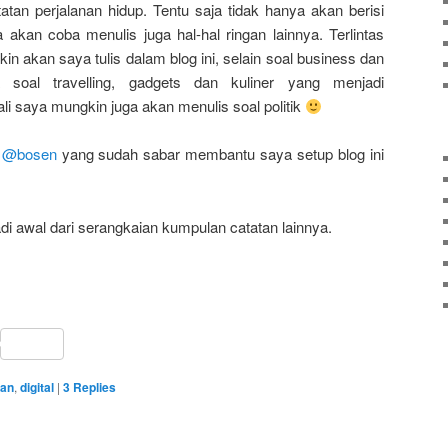
tan perjalanan hidup. Tentu saja tidak hanya akan berisi
a akan coba menulis juga hal-hal ringan lainnya. Terlintas
n akan saya tulis dalam blog ini, selain soal business dan
ja soal travelling, gadgets dan kuliner yang menjadi
i saya mungkin juga akan menulis soal politik
m
@bosen
yang sudah sabar membantu saya setup blog ini
di awal dari serangkaian kumpulan catatan lainnya.
sApp
ail
Share
tan
,
digital
|
3
Replies