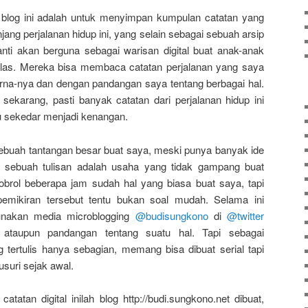
blog ini adalah untuk menyimpan kumpulan catatan yang
ang perjalanan hidup ini, yang selain sebagai sebuah arsip
anti akan berguna sebagai warisan digital buat anak-anak
las. Mereka bisa membaca catatan perjalanan yang saya
arna-nya dan dengan pandangan saya tentang berbagai hal.
sekarang, pasti banyak catatan dari perjalanan hidup ini
u sekedar menjadi kenangan.
sebuah tantangan besar buat saya, meski punya banyak ide
 sebuah tulisan adalah usaha yang tidak gampang buat
obrol beberapa jam sudah hal yang biasa buat saya, tapi
emikiran tersebut tentu bukan soal mudah. Selama ini
unakan media microblogging
@budisungkono
di
@twitter
 ataupun pandangan tentang suatu hal. Tapi sebagai
g tertulis hanya sebagian, memang bisa dibuat serial tapi
lusuri sejak awal.
atan digital inilah blog http://budi.sungkono.net dibuat,