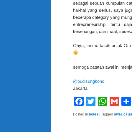
sebagai sebuah kumpulan cata
hal-hal yang serius, saya jug
beberapa category yang mungki
entrepreneurship, tentu sa
kesenangan, dan maaf, sesekal
Ohya, terima kasih untuk O
semoga catatan awal ini menja
@budisungkono
Jakarta
Facebook
Twitter
What
Gm
Posted in
notes
|
Tagged
awal
,
cata