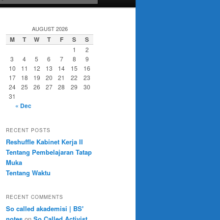
AUGUST 2026
M
T
W
T
F
S
S
1
2
3
4
5
6
7
8
9
10
11
12
13
14
15
16
17
18
19
20
21
22
23
24
25
26
27
28
29
30
31
« Dec
RECENT POSTS
Reshuffle Kabinet Kerja II
Tentang Pembelajaran Tatap
Muka
Tentang Waktu
RECENT COMMENTS
So called akademisi | BS'
notes
on
So Called Activist