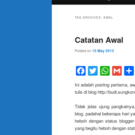
menu
TAG ARCHIVES:
AWAL
Catatan Awal
Posted on
15 May 2013
Facebook
Twitter
What
Gm
Ini adalah posting pertama, a
tulis di blog http://budi.sungko
Tidak jelas ujung pangkalnya
blog, padahal beberapa hari y
heboh dengan status blogger
yang begitu heboh dengan sta