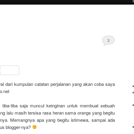
3
sApp
ail
Share
wal dari kumpulan catatan perjalanan yang akan coba saya
no.net
, tiba-tiba saja muncul keinginan untuk membuat sebuah
ang lalu masih tersisa rasa heran sama orangs yang begitu
-nya. Memangnya apa yang begitu istimewa, sampai ada
tus blogger-nya?