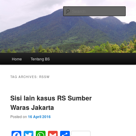
Skip
Skip
kumpulan catatan perjalanan
to
to
Sear
primary
secondary
content
content
BS' notes
Main
Home
Tentang BS
menu
TAG ARCHIVES:
RSSW
Sisi lain kasus RS Sumber
Waras Jakarta
Posted on
16 April 2016
Facebook
Twitter
WhatsApp
Gmail
Share