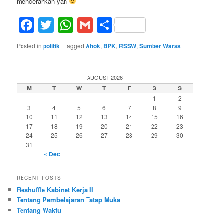
mencerahkan yah
Facebook
Twitter
WhatsApp
Gmail
Share
Posted in
politik
|
Tagged
Ahok
,
BPK
,
RSSW
,
Sumber Waras
AUGUST 2026
M
T
W
T
F
S
S
1
2
3
4
5
6
7
8
9
10
11
12
13
14
15
16
17
18
19
20
21
22
23
24
25
26
27
28
29
30
31
« Dec
RECENT POSTS
Reshuffle Kabinet Kerja II
Tentang Pembelajaran Tatap Muka
Tentang Waktu