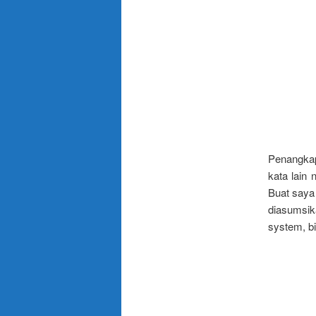
Penangkap
kata lain 
Buat saya 
diasumsik
system, b