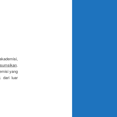
akademisi,
asumsikan
.
demisi yang
 dari luar