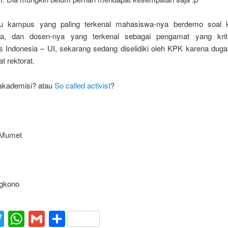
tu kampus yang paling terkenal mahasiswa-nya berdemo soal k
nya, dan dosen-nya yang terkenal sebagai pengamat yang kriti
as Indonesia – UI, sekarang sedang diselidiki oleh KPK karena duga
t rektorat.
 akademisi? atau
So called activist
?
kMumet
gkono
acebook
Twitter
WhatsApp
Gmail
Share