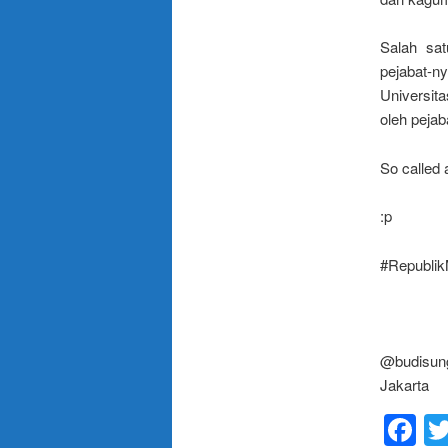
Salah sa
pejabat-
Universit
oleh pejaba
So called
:p
#Republi
@budisun
Jakarta
F