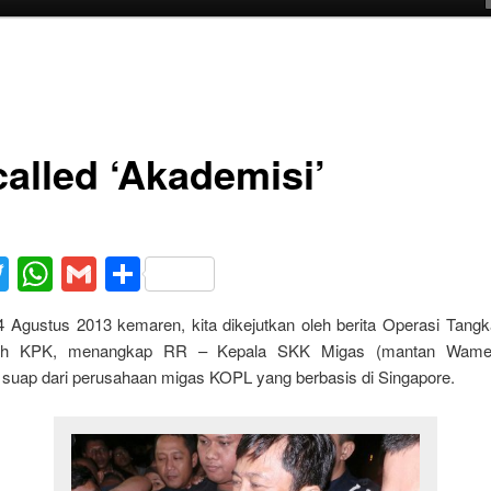
called ‘Akademisi’
acebook
Twitter
WhatsApp
Gmail
Share
4 Agustus 2013 kemaren, kita dikejutkan oleh berita Operasi Tang
leh KPK, menangkap RR – Kepala SKK Migas (mantan Wam
suap dari perusahaan migas KOPL yang berbasis di Singapore.