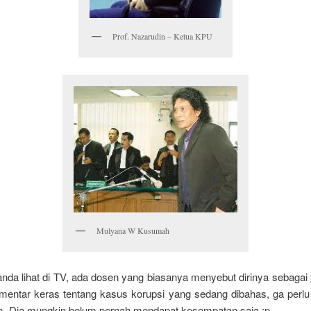
Prof. Nazarudin – Ketua KPU
Mulyana W Kusumah
anda lihat di TV, ada dosen yang biasanya menyebut dirinya sebaga
mentar keras tentang kasus korupsi yang sedang dibahas, ga perlu
. Dia mungkin belum pernah mendapat kesempatan saja :p