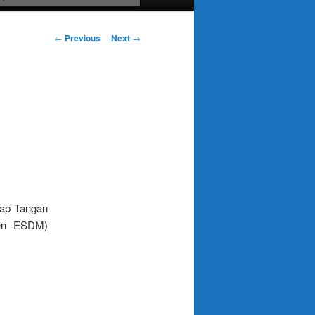
Post
←
Previous
Next
→
navigation
kap Tangan
en ESDM)