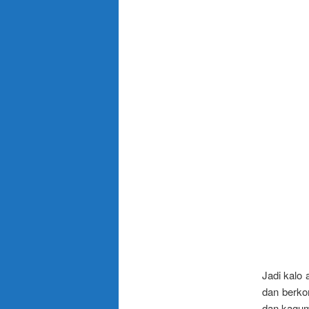
Jadi kalo 
dan berko
dan kagum