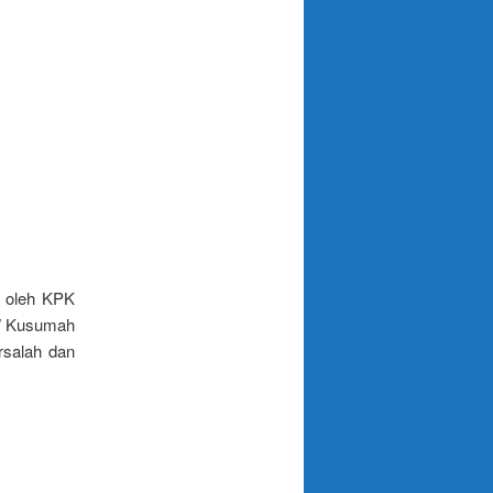
n oleh KPK
 W Kusumah
rsalah dan