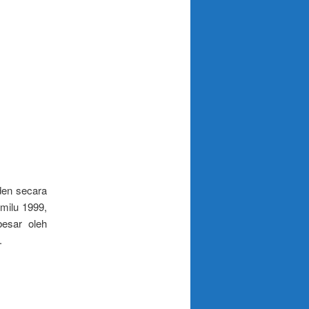
den secara
milu 1999,
besar oleh
.