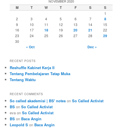
NOVEMBER 2020
M
T
W
T
F
S
S
1
2
3
4
5
6
7
8
9
10
11
12
13
14
15
16
17
18
19
20
21
22
23
24
25
26
27
28
29
30
« Oct
Dec »
RECENT POSTS
Reshuffle Kabinet Kerja II
Tentang Pembelajaran Tatap Muka
Tentang Waktu
RECENT COMMENTS
So called akademisi | BS' notes
on
So Called Activist
BS
on
So Called Activist
eva
on
So Called Activist
BS
on
Baca Angin
Leopold S
on
Baca Angin