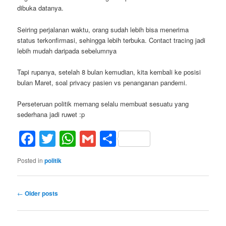
dibuka datanya.
Seiring perjalanan waktu, orang sudah lebih bisa menerima
status terkonfirmasi, sehingga lebih terbuka. Contact tracing jadi
lebih mudah daripada sebelumnya
Tapi rupanya, setelah 8 bulan kemudian, kita kembali ke posisi
bulan Maret, soal privacy pasien vs penanganan pandemi.
Perseteruan politik memang selalu membuat sesuatu yang
sederhana jadi ruwet :p
Facebook
Twitter
WhatsApp
Gmail
Share
Posted in
politik
Post
←
Older posts
navigation