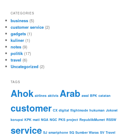
CATEGORIES
business
(5)
customer service
(2)
gadgets
(1)
kuliner
(1)
notes
(9)
politik
(17)
travel
(6)
Uncategorized
(2)
TAGS
Ahok
Arab
airlines
aktivis
awal
BPK
catatan
customer
CX
digital
flightmode
hukuman
Jokowi
korupsi
KPK
mati
NGA
NGC
PKS
project
RepublikMumet
RSSW
service
SJ
smartphone
SQ
Sumber Waras
SV
Travel