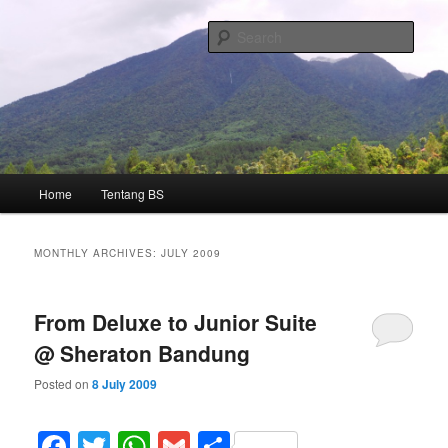
Skip
Skip
kumpulan catatan perjalanan
to
to
Sear
primary
secondary
content
content
BS' notes
Main
Home
Tentang BS
menu
MONTHLY ARCHIVES:
JULY 2009
From Deluxe to Junior Suite
@ Sheraton Bandung
Posted on
8 July 2009
Facebook
Twitter
WhatsApp
Gmail
Share