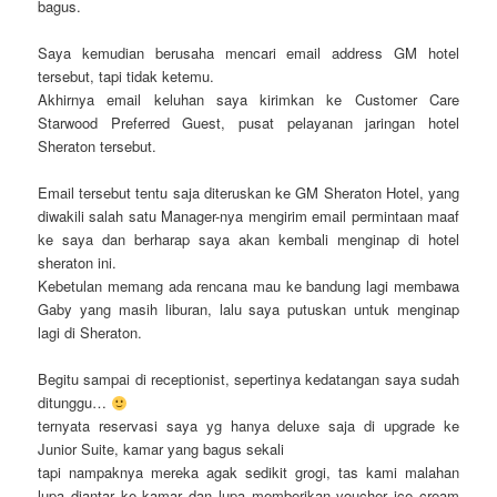
bagus.
Saya kemudian berusaha mencari email address GM hotel
tersebut, tapi tidak ketemu.
Akhirnya email keluhan saya kirimkan ke Customer Care
Starwood Preferred Guest, pusat pelayanan jaringan hotel
Sheraton tersebut.
Email tersebut tentu saja diteruskan ke GM Sheraton Hotel, yang
diwakili salah satu Manager-nya mengirim email permintaan maaf
ke saya dan berharap saya akan kembali menginap di hotel
sheraton ini.
Kebetulan memang ada rencana mau ke bandung lagi membawa
Gaby yang masih liburan, lalu saya putuskan untuk menginap
lagi di Sheraton.
Begitu sampai di receptionist, sepertinya kedatangan saya sudah
ditunggu…
ternyata reservasi saya yg hanya deluxe saja di upgrade ke
Junior Suite, kamar yang bagus sekali
tapi nampaknya mereka agak sedikit grogi, tas kami malahan
lupa diantar ke kamar dan lupa memberikan voucher ice cream