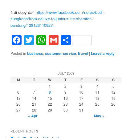
# di copy dari
https://www.facebook.com/notes/budi-
sungkono/from-deluxe-to-junior-suite-sheraton-
bandung/128126110927
Facebook
Twitter
WhatsApp
Gmail
Share
Posted in
business
,
customer service
,
travel
|
Leave a reply
JULY 2009
M
T
W
T
F
S
S
1
2
3
4
5
6
7
8
9
10
11
12
13
14
15
16
17
18
19
20
21
22
23
24
25
26
27
28
29
30
31
« Apr
May »
RECENT POSTS