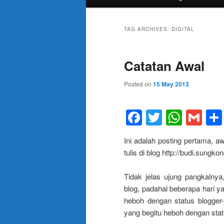
menu
TAG ARCHIVES:
DIGITAL
Catatan Awal
Posted on
15 May 2013
Facebook
Twitter
What
Gm
Ini adalah posting pertama, a
tulis di blog http://budi.sungko
Tidak jelas ujung pangkalnya
blog, padahal beberapa hari y
heboh dengan status blogger
yang begitu heboh dengan sta