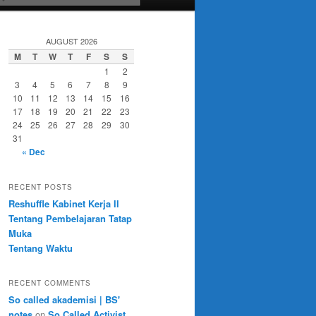
AUGUST 2026
M
T
W
T
F
S
S
1
2
3
4
5
6
7
8
9
10
11
12
13
14
15
16
17
18
19
20
21
22
23
24
25
26
27
28
29
30
31
« Dec
RECENT POSTS
Reshuffle Kabinet Kerja II
Tentang Pembelajaran Tatap
Muka
Tentang Waktu
RECENT COMMENTS
So called akademisi | BS'
notes
on
So Called Activist