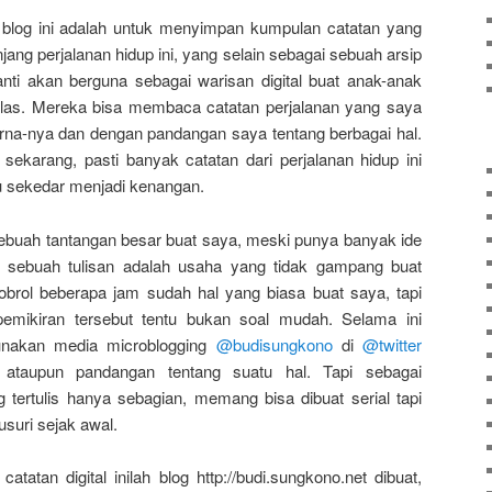
blog ini adalah untuk menyimpan kumpulan catatan yang
ang perjalanan hidup ini, yang selain sebagai sebuah arsip
anti akan berguna sebagai warisan digital buat anak-anak
las. Mereka bisa membaca catatan perjalanan yang saya
arna-nya dan dengan pandangan saya tentang berbagai hal.
sekarang, pasti banyak catatan dari perjalanan hidup ini
u sekedar menjadi kenangan.
sebuah tantangan besar buat saya, meski punya banyak ide
 sebuah tulisan adalah usaha yang tidak gampang buat
obrol beberapa jam sudah hal yang biasa buat saya, tapi
emikiran tersebut tentu bukan soal mudah. Selama ini
unakan media microblogging
@budisungkono
di
@twitter
 ataupun pandangan tentang suatu hal. Tapi sebagai
g tertulis hanya sebagian, memang bisa dibuat serial tapi
lusuri sejak awal.
atan digital inilah blog http://budi.sungkono.net dibuat,