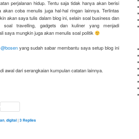
tan perjalanan hidup. Tentu saja tidak hanya akan berisi
a akan coba menulis juga hal-hal ringan lainnya. Terlintas
n akan saya tulis dalam blog ini, selain soal business dan
ja soal travelling, gadgets dan kuliner yang menjadi
i saya mungkin juga akan menulis soal politik
m
@bosen
yang sudah sabar membantu saya setup blog ini
di awal dari serangkaian kumpulan catatan lainnya.
sApp
ail
Share
tan
,
digital
|
3
Replies