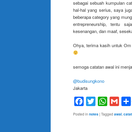
sebagai sebuah kumpulan cata
hal-hal yang serius, saya jug
beberapa category yang mungki
entrepreneurship, tentu sa
kesenangan, dan maaf, sesekal
Ohya, terima kasih untuk O
semoga catatan awal ini menja
@budisungkono
Jakarta
Facebook
Twitter
What
Gm
Posted in
notes
|
Tagged
awal
,
cata