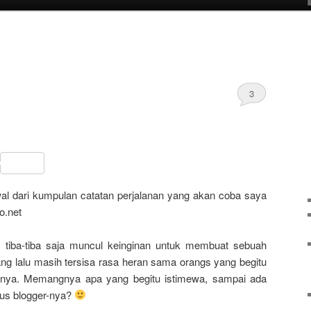
3
sApp
ail
Share
wal dari kumpulan catatan perjalanan yang akan coba saya
no.net
, tiba-tiba saja muncul keinginan untuk membuat sebuah
ang lalu masih tersisa rasa heran sama orangs yang begitu
-nya. Memangnya apa yang begitu istimewa, sampai ada
tus blogger-nya?