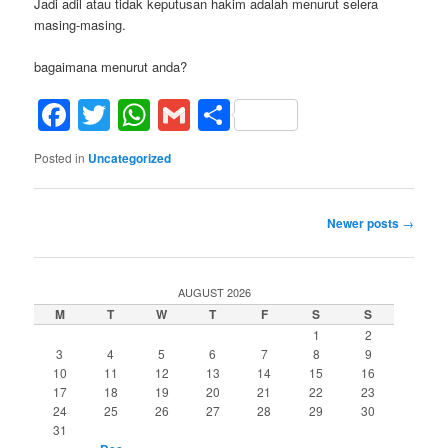
Jadi adil atau tidak keputusan hakim adalah menurut selera
masing-masing.
bagaimana menurut anda?
Facebook
Twitter
WhatsApp
Gmail
Share
Posted in
Uncategorized
Post
Newer posts
→
navigation
AUGUST 2026
M
T
W
T
F
S
S
1
2
3
4
5
6
7
8
9
10
11
12
13
14
15
16
17
18
19
20
21
22
23
24
25
26
27
28
29
30
31