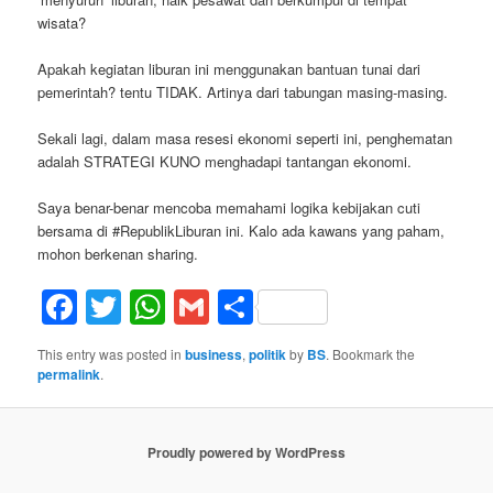
wisata?
Apakah kegiatan liburan ini menggunakan bantuan tunai dari
pemerintah? tentu TIDAK. Artinya dari tabungan masing-masing.
Sekali lagi, dalam masa resesi ekonomi seperti ini, penghematan
adalah STRATEGI KUNO menghadapi tantangan ekonomi.
Saya benar-benar mencoba memahami logika kebijakan cuti
bersama di #RepublikLiburan ini. Kalo ada kawans yang paham,
mohon berkenan sharing.
Facebook
Twitter
WhatsApp
Gmail
Share
This entry was posted in
business
,
politik
by
BS
. Bookmark the
permalink
.
Proudly powered by WordPress