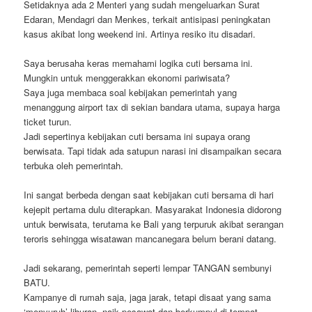
Setidaknya ada 2 Menteri yang sudah mengeluarkan Surat
Edaran, Mendagri dan Menkes, terkait antisipasi peningkatan
kasus akibat long weekend ini. Artinya resiko itu disadari.
Saya berusaha keras memahami logika cuti bersama ini.
Mungkin untuk menggerakkan ekonomi pariwisata?
Saya juga membaca soal kebijakan pemerintah yang
menanggung airport tax di sekian bandara utama, supaya harga
ticket turun.
Jadi sepertinya kebijakan cuti bersama ini supaya orang
berwisata. Tapi tidak ada satupun narasi ini disampaikan secara
terbuka oleh pemerintah.
Ini sangat berbeda dengan saat kebijakan cuti bersama di hari
kejepit pertama dulu diterapkan. Masyarakat Indonesia didorong
untuk berwisata, terutama ke Bali yang terpuruk akibat serangan
teroris sehingga wisatawan mancanegara belum berani datang.
Jadi sekarang, pemerintah seperti lempar TANGAN sembunyi
BATU.
Kampanye di rumah saja, jaga jarak, tetapi disaat yang sama
‘menyuruh’ liburan, naik pesawat dan berkumpul di tempat